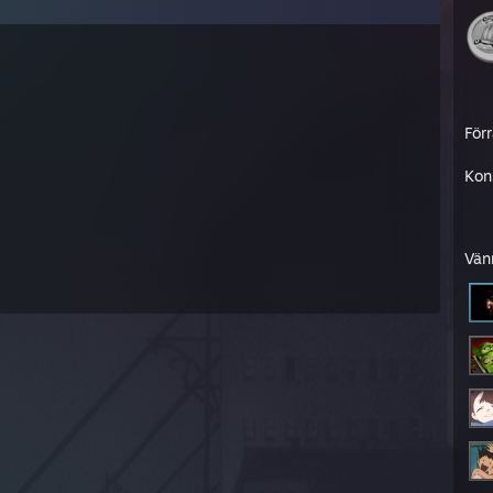
För
Kon
Vän