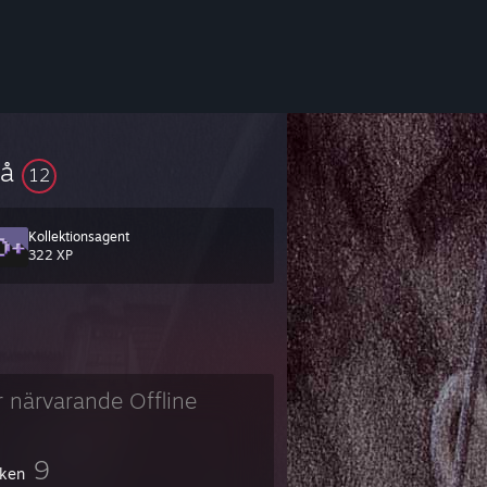
vå
12
Kollektionsagent
322 XP
r närvarande Offline
9
ken