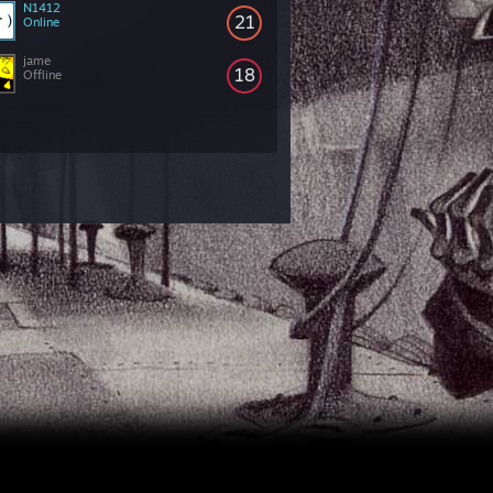
N1412
21
Online
jame
18
Offline