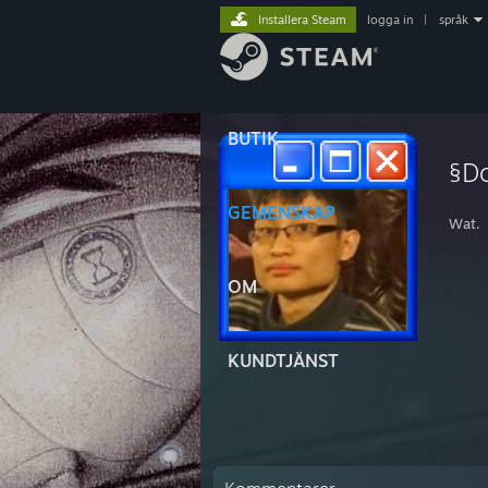
Installera Steam
logga in
|
språk
BUTIK
§D
GEMENSKAP
Wat.
OM
KUNDTJÄNST