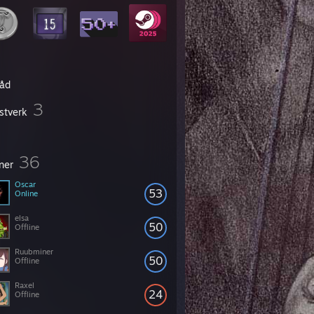
råd
3
stverk
36
ner
Oscar
53
Online
elsa
50
Offline
Ruubminer
50
Offline
Raxel
24
Offline