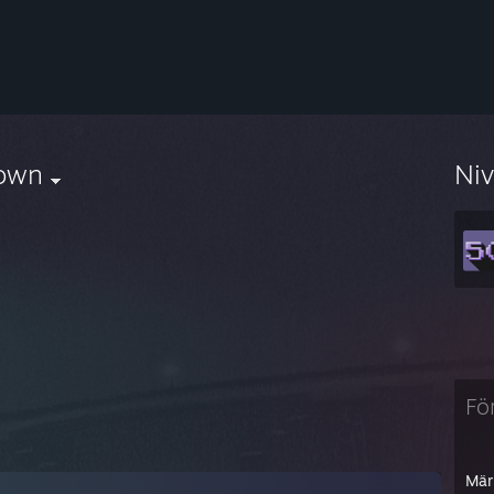
own
Ni
Fö
Mär