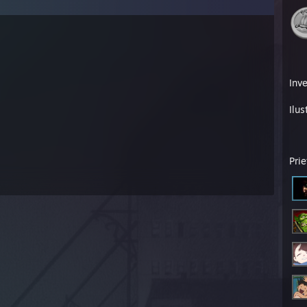
Inv
Ilus
Prie