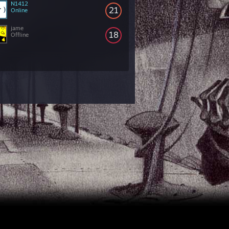
N1412
21
Online
jame
18
Offline