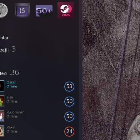
entar
3
trații
36
teni
Oscar
53
Online
elsa
50
Offline
Ruubminer
50
Offline
Raxel
24
Offline