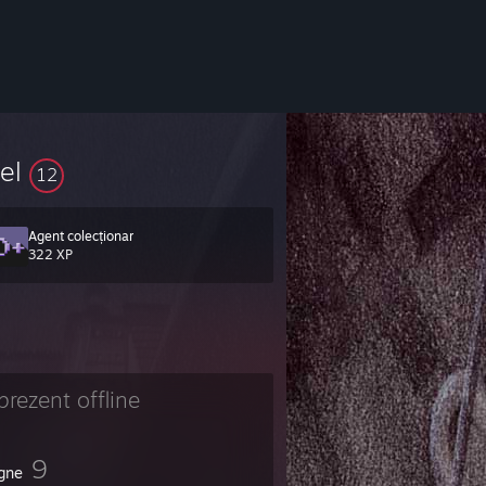
vel
12
Agent colecționar
322 XP
prezent offline
9
igne