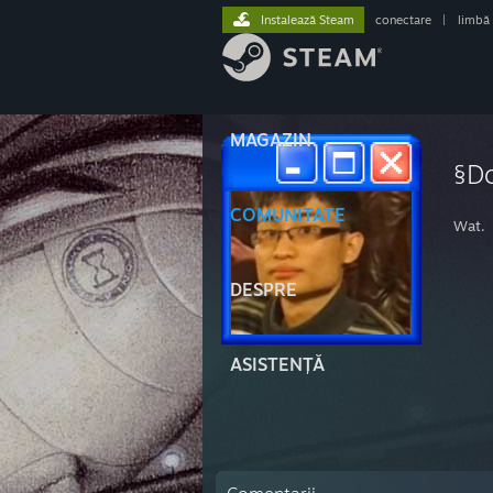
Instalează Steam
conectare
|
limbă
MAGAZIN
§D
COMUNITATE
Wat.
DESPRE
ASISTENȚĂ