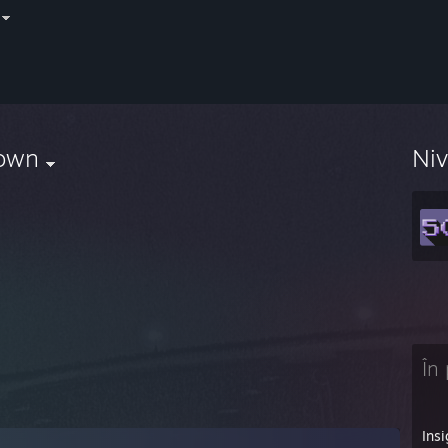
own
Ni
În 
Ins