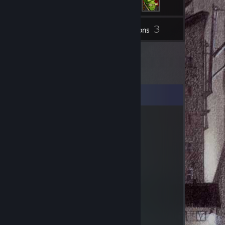
3
Inventaire
Créations
Commentaires
SpenceyPantsy
10 janv. 2024 à 21h19
Hi
TumzyWumzy
18 févr. 2019 à 7h29
hello
jame
25 juin 2014 à 8h41