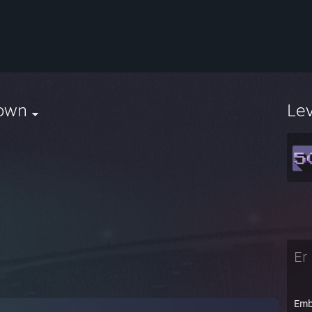
own
Le
Er 
Emb