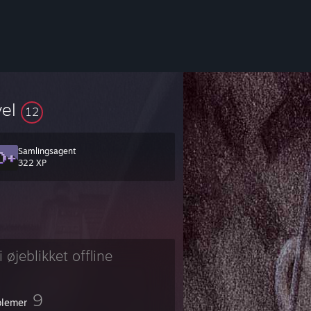
vel
12
Samlingsagent
322 XP
i øjeblikket offline
9
lemer