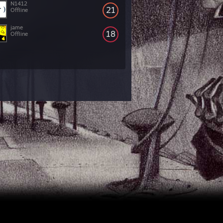
N1412
21
Offline
jame
18
Offline