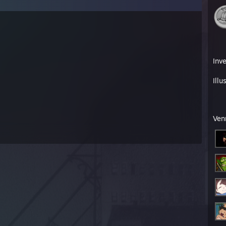
Inv
Illu
Ven