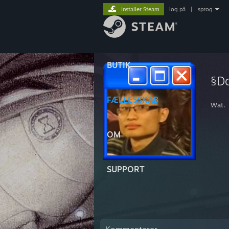
Installer Steam
log på
|
sprog
BUTIK
§D
FÆLLESSKAB
Wat.
OM
SUPPORT