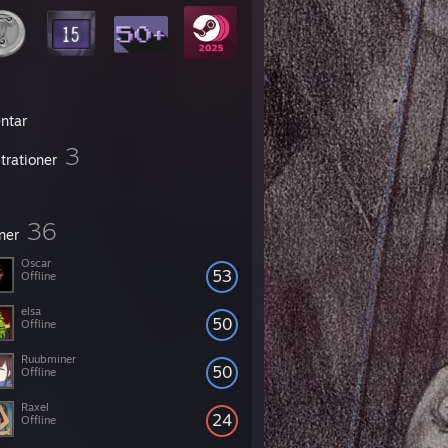
entar
3
strationer
36
ner
Oscar
53
Offline
elsa
50
Offline
Ruubminer
50
Offline
Raxel
24
Offline