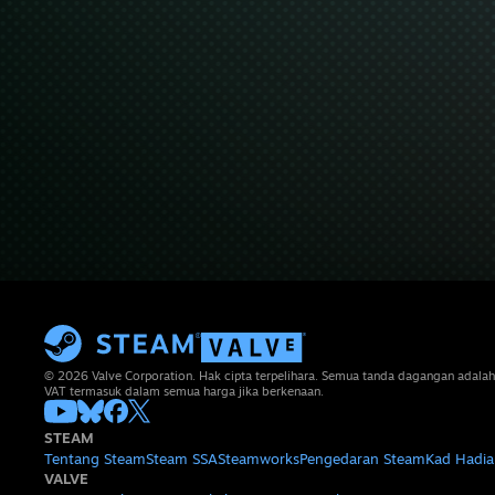
© 2026 Valve Corporation. Hak cipta terpelihara. Semua tanda dagangan adalah
VAT termasuk dalam semua harga jika berkenaan.
STEAM
Tentang Steam
Steam SSA
Steamworks
Pengedaran Steam
Kad Hadia
VALVE