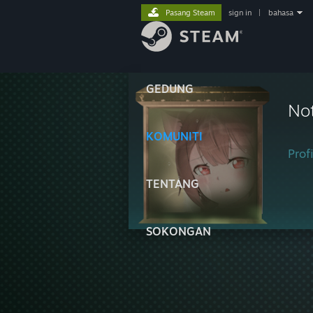
Pasang Steam
sign in
|
bahasa
GEDUNG
No
KOMUNITI
Profi
TENTANG
SOKONGAN