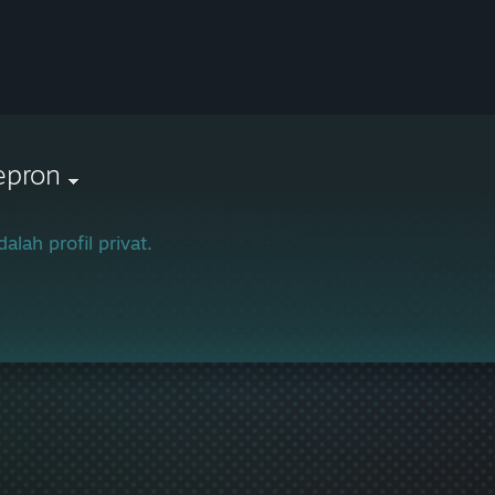
epron
dalah profil privat.