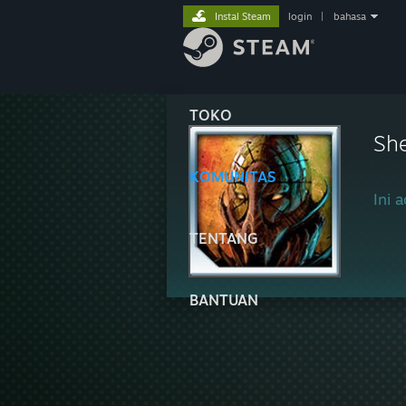
Instal Steam
login
|
bahasa
TOKO
Sh
KOMUNITAS
Ini a
TENTANG
BANTUAN