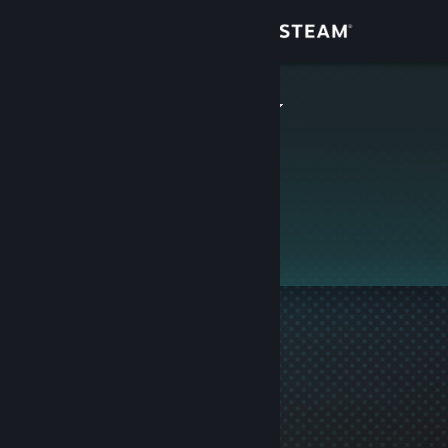
Login
Toko
Kawaii Shark
Komunitas
Tentang
Ini adalah profil privat.
Bantuan
Ubah bahasa
Dapatkan Aplikasi Seluler Steam
Lihat situs web desktop