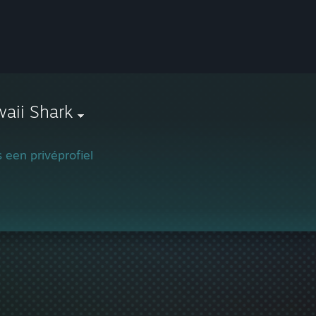
aii Shark
is een privéprofiel