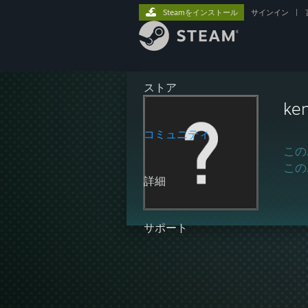
Steamをインストール
サインイン
|
ストア
ke
コミュニティ
この
この
詳細
サポート