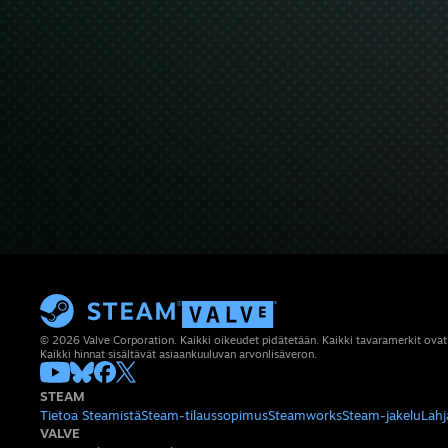
© 2026 Valve Corporation. Kaikki oikeudet pidätetään. Kaikki tavaramerkit ovat
Kaikki hinnat sisältävät asiaankuuluvan arvonlisäveron.
STEAM
Tietoa Steamistä
Steam-tilaussopimus
Steamworks
Steam-jakelu
Lahj
VALVE