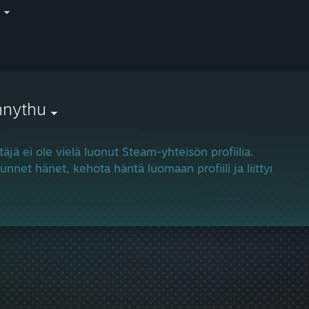
i
nnythu
täjä ei ole vielä luonut Steam-yhteisön profiilia.
tunnet hänet, kehota häntä luomaan profiili ja liittymään 