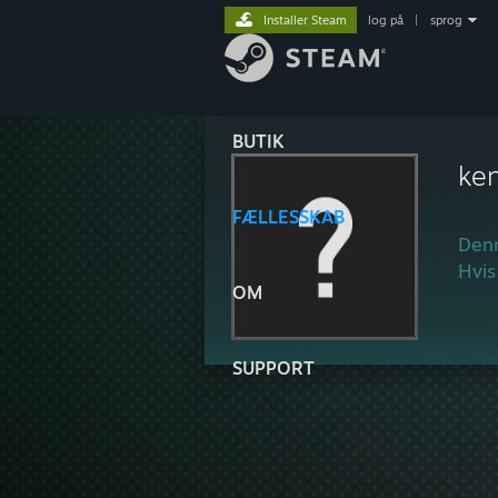
Installer Steam
log på
|
sprog
BUTIK
ke
FÆLLESSKAB
Denn
Hvis
OM
SUPPORT