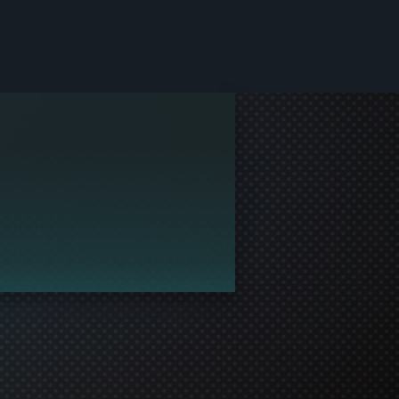
lesskabet.
rofil og deltage i spilfællesskabet!