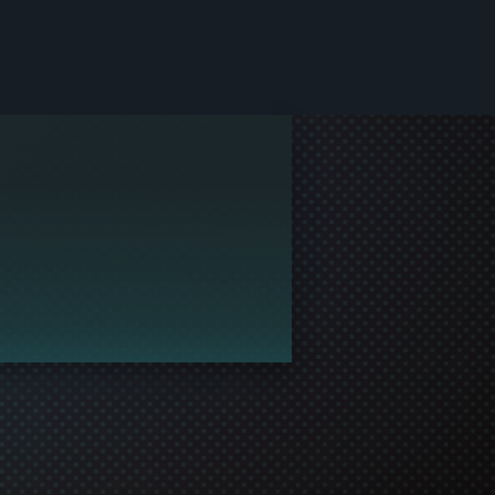
by Steam.
j profil a stal se tak opravdovým členem komunity!