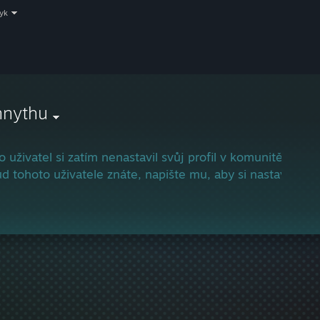
zyk
nnythu
o uživatel si zatím nenastavil svůj profil v komunitě služ
d tohoto uživatele znáte, napište mu, aby si nastavil svů