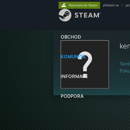
Nainstalovat Steam
přihlásit se
|
ja
OBCHOD
ke
KOMUNITA
Tent
Poku
INFORMACE
PODPORA