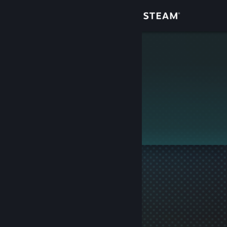
Giriş yap
Mağaza
Tofa
Topluluk
Hakkında
Bu profil gizlidir.
Destek
Dili değiştir
Steam mobil uygulamasını yükle
Masaüstü internet sitesini görüntüle