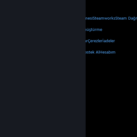
Mobil Uygulamaları Edin
STEAM
Steam Hakkında
Steam Abonelik Sözleşmesi
Steamworks
Steam Dağı
VALVE
Valve Hakkında
Kariyer
Donanım
Geri Dönüştürme
YASAL
Gizlilik
Erişilebilirlik
Bildirimler ve Politikalar
Çerezler
İadeler
DAHA FAZLA
Steam'i Yükle
Mobil Uygulamaları Edin
Destek Al
Hesabım
© Valve Corporation. Tüm hakları saklıdır. Tüm ticari
markalar, ABD ve diğer ülkelerde ilgili sahiplerinin
mülkiyetindedir.
Gizlilik Politikası
|
Yasal Bilgi
|