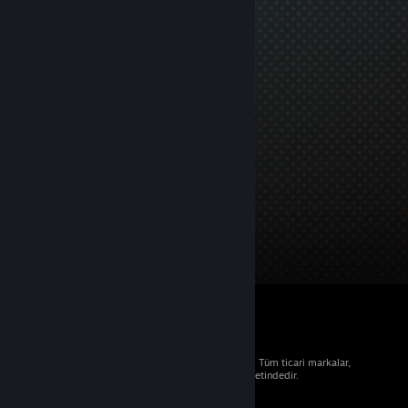
© 2026 Valve Corporation. Tüm hakları saklıdır. Tüm ticari markalar,
ABD ve diğer ülkelerde ilgili sahiplerinin mülkiyetindedir.
Geçerli yerlerde fiyatlara KDV dâhildir.