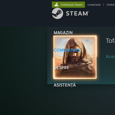
Instalează Steam
conectare
|
limbă
MAGAZIN
Tof
COMUNITATE
Aces
DESPRE
ASISTENȚĂ