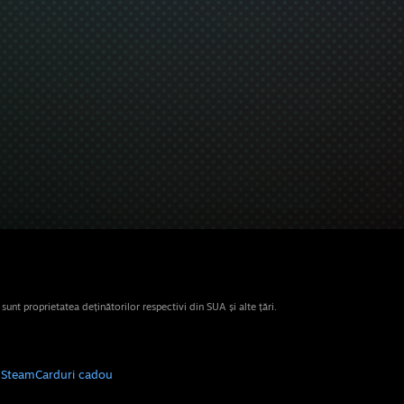
nt proprietatea deținătorilor respectivi din SUA și alte țări.
e Steam
Carduri cadou