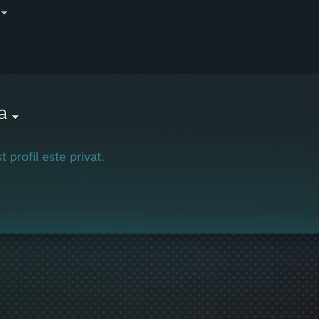
a
t profil este privat.