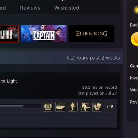
ed
Reviews
Wishlisted
Bad
6.2 hours past 2 weeks
Ga
Inv
rst Light
19.1 hrs on record
Wor
last played on Jul 27
Rev
+18