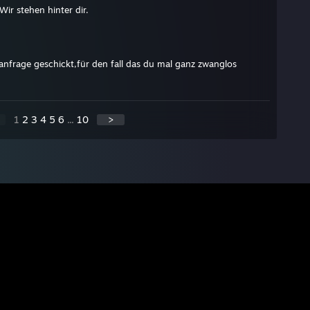
Wir stehen hinter dir.
anfrage geschickt,für den fall das du mal ganz zwanglos
1
2
3
4
5
6
...
10
>