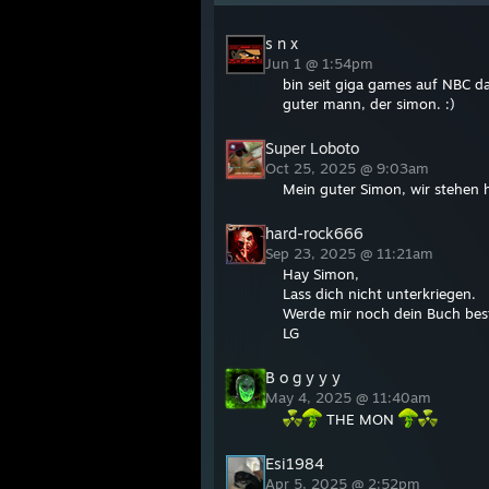
s n x
Jun 1 @ 1:54pm
bin seit giga games auf NBC d
guter mann, der simon. :)
Super Loboto
Oct 25, 2025 @ 9:03am
Mein guter Simon, wir stehen h
hard-rock666
Sep 23, 2025 @ 11:21am
Hay Simon,
Lass dich nicht unterkriegen.
Werde mir noch dein Buch beste
LG
B o g y y y
May 4, 2025 @ 11:40am
THE MON
Esi1984
Apr 5, 2025 @ 2:52pm