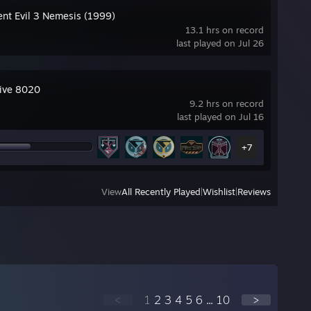
ent Evil 3 Nemesis (1999)
13.1 hrs on record
last played on Jul 26
tive 8020
9.2 hrs on record
last played on Jul 16
+7
View
All Recently Played
|
Wishlist
|
Reviews
<
1
2
3
4
5
6
...
10
>