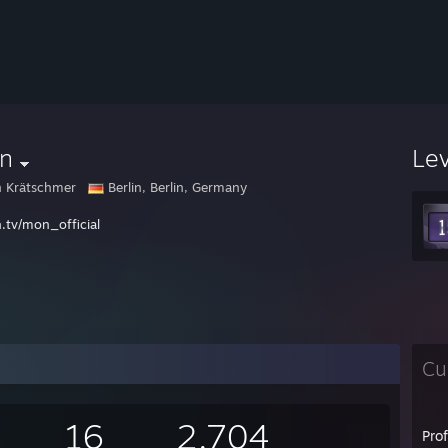
n
Le
 Krätschmer
Berlin, Berlin, Germany
h.tv/mon_official
Cu
16
2,704
Pro