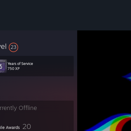
vel
23
Years of Service
750 XP
rrently Offline
20
file Awards