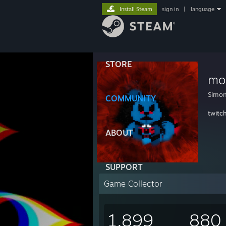
Install Steam
sign in
|
language
STORE
mo
Simon
COMMUNITY
twitc
ABOUT
SUPPORT
Game Collector
1,899
880