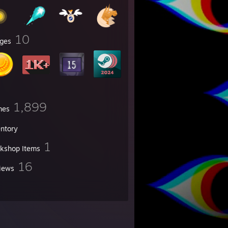
10
ges
1,899
mes
entory
1
kshop Items
16
iews