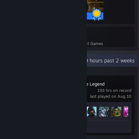
69 / 69 Achievements
37
1,005
Perfect Games
Achievements in Perfect Games
Recent Activity
22.9 hours past 2 weeks
King's Bounty: The Legend
193 hrs on record
last played on Aug 10
Achievement Progress
14 of 64
Screenshot 1