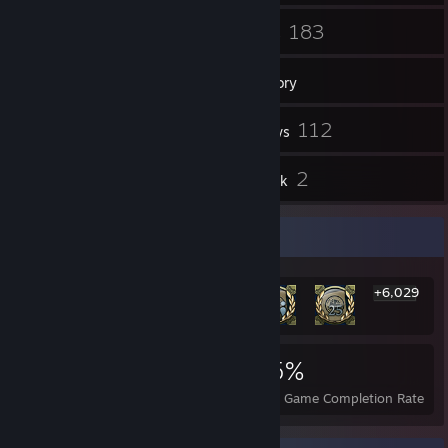
61
183
Friends
Games
Inventory
158
112
Screenshots
Reviews
5
2
Guides
Artwork
Rarest Achievement Showcase
+6,029
6,035
37
75%
Achievements
Perfect Games
Avg. Game Completion Rate