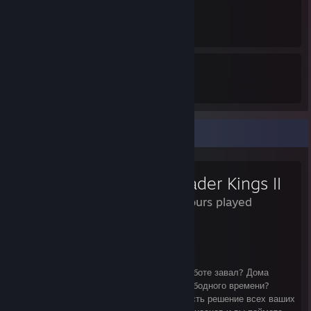
8
6
99
42
Awards Received
Awards Given
Review Showcase
Crusader Kings II
320 Hours played
Очень средние века
Вам тяжело? Постоянные стрессы? На работе завал? Дома
пилит жена? Детишки достают? Мало свободного времени?
Друзья не уважают и гоняют за пивом? Есть решение всех ваших