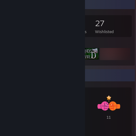
Game Collector
183
303
112
27
Games Owned
DLC Owned
Reviews
Wishlisted
Featured Games
Awards Showcase
35
13
11