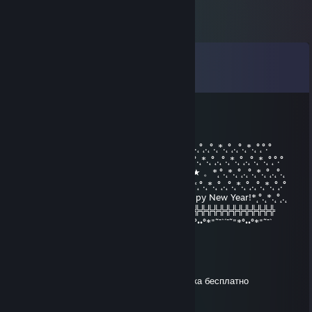
Comments
View all
48
comments
Astaritus
Dec 31, 2025 @ 5:14am
°.˛*.˛°˛.˛°.˛*.˛°˛*★.˛*.˛°˛°.°°.˛*.˛°˛.˛°.˛*.˛°˛.˛°.˛*.˛°.˛*.˛°˛.˛°.˛*.˛°˛.˛°.˛*.˛°˛°.°
★˛˚˛*˛°.˛*.˛°˛.*.˛/\˚˛*˛°.˛*.˛°˛.*★Merry*★* 。*˛.˛°.˛*.˛°˛.˛°.˛*.˛°˛.˛°.˛*.˛°˛°.°
˛°_██_*..。*./.♥.\ .˛* .˛。.˛.*.★* Christmas*★ 。*˛°.˛*.˛°˛.˛°.˛*.˛°˛.˛°.˛
˛. (´• ̮•´)*.。*/.♫.♫\*˛.* ˛_Π_____.♥ ♥ ˛*and˛*˛°.˛*.˛°˛.˛°.˛*.˛°˛.˛°.˛*.˛°˛.°
.°( . • . ) ˛°./• '♫ ' •\.˛*./______/ ~＼*. ˛* Happy New Year!*˛°.˛*.˛°˛.˛
*(...'•'...) *˛╬╬╬╬╬╬° | 田 田｜門｜╬╬╬╬╬╬╬╬╬╬╬╬╬╬╬╬╬╬╬╬
¯˜"*°••°*"˜¯`´¯˜"*°••°*"˜¯` ´¯˜"*°´¯˜"*°••°*"˜¯`´¯˜"*°••°*"˜¯`´¯˜"*°••°*"˜¯`
Aterniad
Nov 12, 2025 @ 11:38pm
Китай великая стена строить здесь доставка бесплатно
hufrg07174