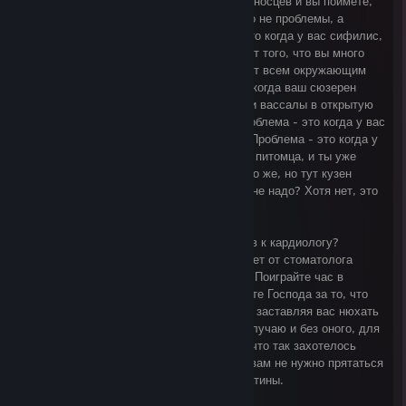
проблем! Поиграйте час в Королей-крестоносцев и вы поймете,
что проблем у вас нет, а то, что есть - это не проблемы, а
временные недоразумения. Проблема - это когда у вас сифилис,
а ваш придворный врач считает, что это от того, что вы много
смеетесь, и в качестве лечения запрещает всем окружающим
рассказывать вам шутки. Проблема - это когда ваш сюзерен
втягивает вас в обреченную войну, а ваши вассалы в открытую
собирают солдат, чтоб вас свергнуть. Проблема - это когда у вас
куча дочерей, а единственный сын - гей. Проблема - это когда у
твоего кузена ежик в качестве домашнего питомца, и ты уже
задумываешься, не завести ли себе такого же, но тут кузен
помирает от оспы и ты думаешь - а оно мне надо? Хотя нет, это
не проблема, это довольно миленько.
В поликлинике нагрубили? Нет талончиков к кардиологу?
Очередь на анализы слишком долгая? Счет от стоматолога
кажется вам чрезмерным? Есть решение! Поиграйте час в
Королей-крестоносцев и вы возблагодарите Господа за то, что
родились в столетие, когда тиф не лечат, заставляя вас нюхать
вонючую козу, не пускают вам кровь по случаю и без оного, для
лечения, профилактики и просто потому, что так захотелось
шарлатану, именующему себя врачом, и вам не нужно прятаться
в туалете при слухах об эпидемии скарлатины.