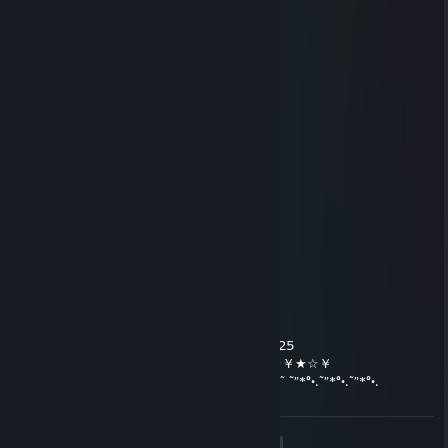
Nov 12, 2025 @ 11:21pm
🔔😭
北川景子
Jul 31, 2025 @ 1:03am
😰💞
远阳十五秋
Feb 21, 2025 @ 11:06pm
一起玩游戏呀 你懂的
Astaritus
Dec 31, 2024 @ 7:50am
★.•°*”˜˜”*°•.¸☆ ★ ☆¸.•°*”˜˜”*°•.¸☆
☆╔╗╔╦══╦═╦═╦╗╔╗ ★ ★ ★
★║╚╝║══║═║═║╚╝║ ☆¸.•°*”˜˜”*°•.¸☆
☆║╔╗║╔╗║╔╣╔╩╗╔╝ ★ NEW YEAR ☆ 2025
★╚╝╚╩╝╚╩╝╚╝═╚╝ ￥☆★☆★☆￥★☆★☆￥★☆￥
☆°*”˜.•°*”˜.•°*”˜ ˜”*°•.˜”*°•.˜”*°•.°*”˜.•°*”˜.•°*”˜ ˜”*°•.˜”*°•.˜”*°•.
<
>