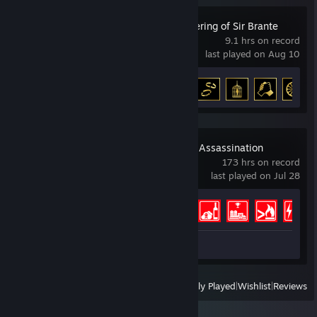
The Life and Suffering of Sir Brante
9.1 hrs on record
last played on Aug 10
Achievement Progress
14 of 89
HITMAN World of Assassination
173 hrs on record
last played on Jul 28
Achievement Progress
74 of 83
Screenshots 2
View
All Recently Played
|
Wishlist
|
Reviews