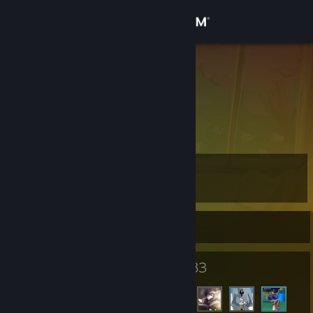
登入
商店
Juji
社群
關於
等級
客服
43
變更語言
目前離線
取得 Steam 行動應用程式
40
83
徽章
好友
檢視電腦版網頁