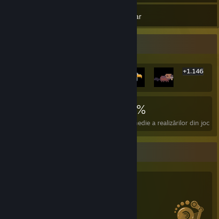
363
Jocuri
Inventar
Afișierul cu cele mai rare realizări
+1.146
1.152
18
80 %
Realizări
Jocuri perfecte
Rata medie a realizărilor din joc
Statisticile reducerisianului