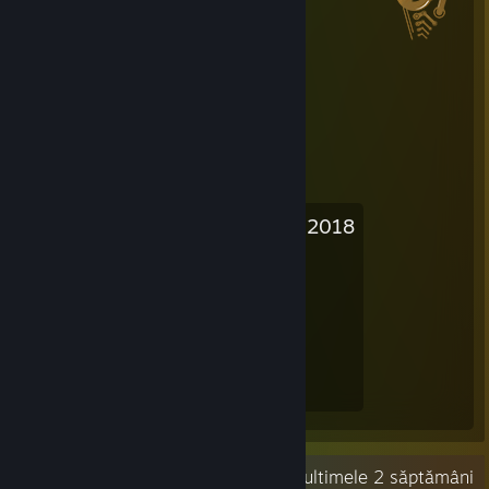
Reducerisienii de vară Steam 2018
Nivelul atins
Lupte cu șefi
25
19
Experiență dobândită
26.561.002
Activitate recentă
1,4 ore în ultimele 2 săptămâni