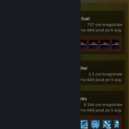
Yu-Gi-Oh! Master Duel
757 ore înregistrate
ultima dată jucat pe 6 aug.
Progresul realizărilor
11 din 11
+
Don't Starve Together
3,3 ore înregistrate
ultima dată jucat pe 5 aug.
Yu-Gi-Oh! Duel Links
8.344 ore înregistrate
ultima dată jucat pe 5 aug.
Progresul realizărilor
20 din 20
+