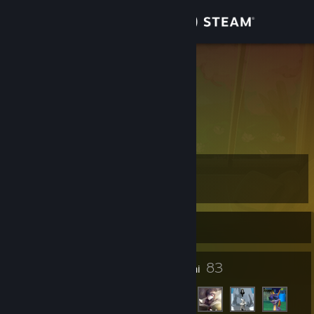
Conectează-te
Magazin
Juji
Comunitate
Despre
Nivel
Asistență
43
Schimbă limba
În prezent offline
Obține aplicația Steam pentru dispozitive mobile
40
83
Insigne
Prieteni
Vezi site în versiunea pentru desktop