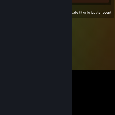
Afișează
Toate titlurile jucate recent