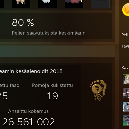
80 %
Pelien saavutuksista keskimäärin
Peli
Tav
Kav
eamin kesäalenoidit 2018
ettu taso
Pomoja kukistettu
25
19
Ansaittu kokemus
26 561 002