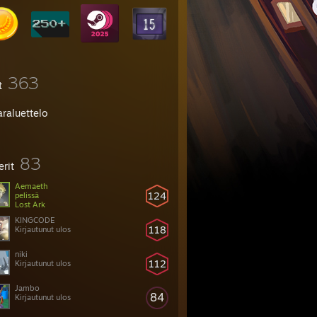
363
t
araluettelo
83
erit
Aemaeth
124
pelissä
Lost Ark
KINGCODE
118
Kirjautunut ulos
niki
112
Kirjautunut ulos
Jambo
84
Kirjautunut ulos