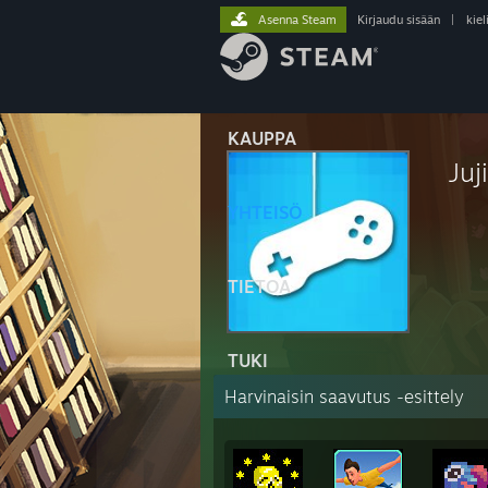
Asenna Steam
Kirjaudu sisään
|
kiel
KAUPPA
Juji
YHTEISÖ
TIETOA
TUKI
Harvinaisin saavutus -esittely