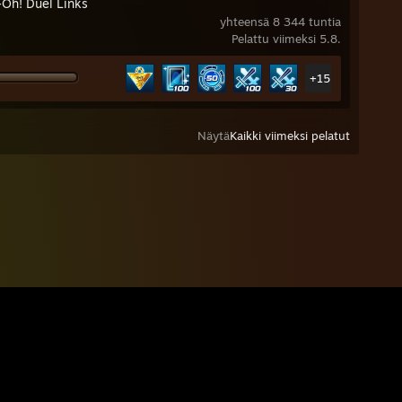
-Oh! Duel Links
yhteensä 8 344 tuntia
Pelattu viimeksi 5.8.
+15
Näytä
Kaikki viimeksi pelatut