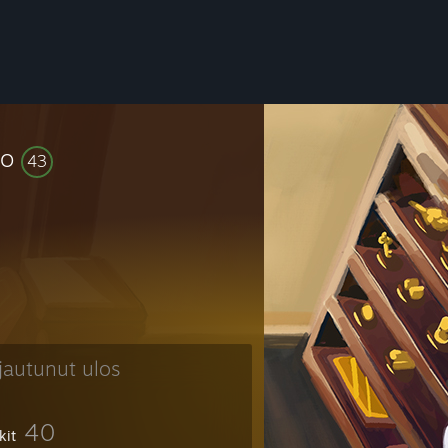
so
43
rjautunut ulos
40
kit