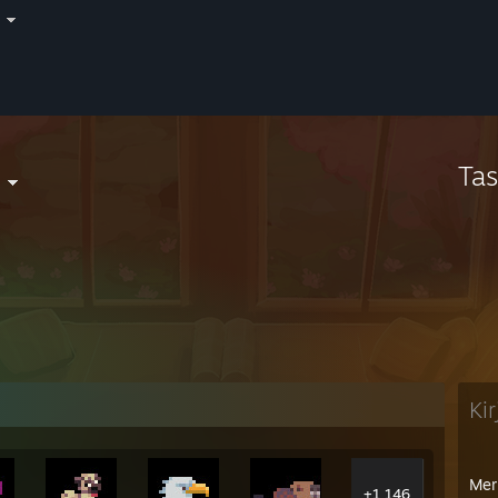
i
Ta
Ki
Mer
+1 146