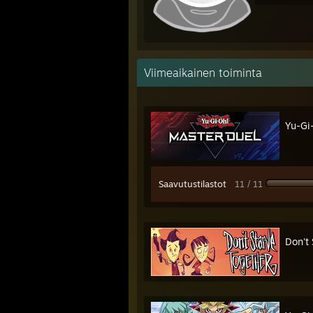
Viimeaikainen toiminta
Yu-Gi
Saavutustilastot
11 / 11
Don't 