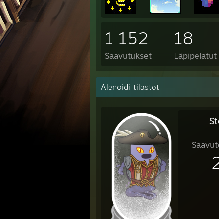
1 152
18
Saavutukset
Läpipelatut
Alenoidi-tilastot
St
Saavut