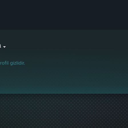
a
ofil gizlidir.