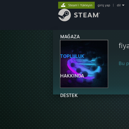
Steam'i Yükleyin
giriş yap
|
dil
MAĞAZA
fiy
TOPLULUK
Bu pr
HAKKINDA
DESTEK