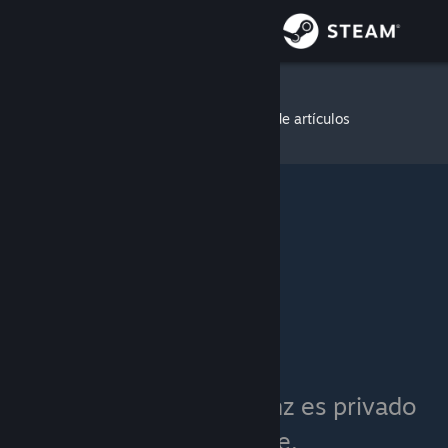
Iniciar sesión
Tienda
Giglanz
»
Inventario de artículos
Comunidad
Acerca de
Soporte
Cambiar idioma
Obtener la aplicación de Steam Mobile
Ver versión clásica
El inventario de Giglanz es privado
actualmente.