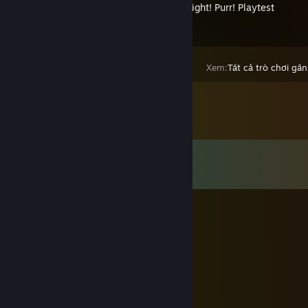
Mutate! Fight! Purr! Playtest
Xem:
Tất cả trò chơi gần
Bình luận
Xem tất cả
113
bình luận
Minoes
31 Thg12, 2025 @ 7:17am
Happy New Year!!
Zee
25 Thg12, 2025 @ 4:20am
Merry Christmas and a happy new year!