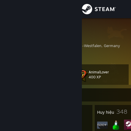
Đăng nhập
Cửa hàng
Giglanz
Chris
Cộng đồng
Dortmund, Nordrhein-Westfalen, Germany
Thông tin
AnimalLover
Cấp
Hỗ trợ
116
400 XP
Thay đổi ngôn ngữ
Rời mạng
Cài ứng dụng Steam di động
8
348
Giải thưởng hồ sơ
Huy hiệu
Xem web cho desktop