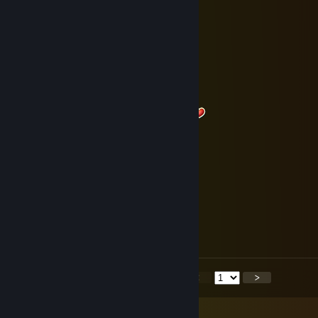
Finn🍒
25 Thg12, 2025 @ 1:12am
Merry Christmas
Minoes
24 Thg12, 2025 @ 6:04am
Merry Christmas My Dear Friend
ilonqq
24 Thg12, 2025 @ 5:59am
🎄🎄🎄
IronNightKnight
24 Thg12, 2025 @ 5:10am
Frohe Weihnachten 🎅🎄🎄🎄🎄🎅
<
>