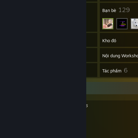
9
129
Nhóm
Bạn bè
950
Trò chơi
Kho đồ
6.290
Ảnh chụp
Nội dung Worksh
2
6
Đánh giá
Tác phẩm
♪ Spotify/Last.fm/Bandcamp-Links ♪
https://open.spotify.com/user/1121836615
https://www.last.fm/user/Giglanz
https://bandcamp.com/giglanz