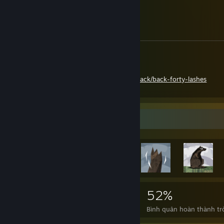
Favorite Track of the Week:
Sir Richard Bishop - Back Forty Lashes
https://sirrichardbishop.bandcamp.com/track/back-forty-lashes
Trưng bày thành tựu
18.359
132
52%
Thành tựu
Trò chơi phá đảo
Bình quân hoàn thành tr