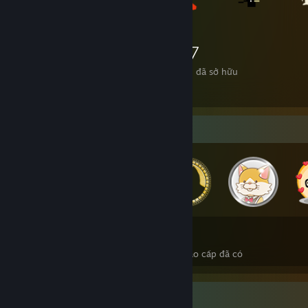
1.667
Vật phẩm đã sở hữu
Người sưu tập huy hiệu
348
2
Tổng số huy hiệu đã có
Huy hiệu cao cấp đã có
Trò chơi yêu thích