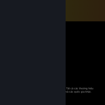
© 2026 Valve Corporation. Bảo lưu mọi quyền. Tất cả các thương hiệu
là tài sản của chủ sở hữu tương ứng tại Hoa Kỳ và các quốc gia khác.
Giá đã bao gồm VAT (nếu có).