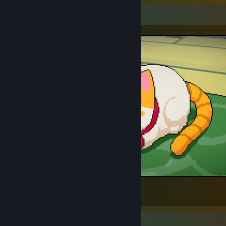
Trưng bày ảnh chụp
~*mew*~ 🐱
7
Trưng bày Workshop