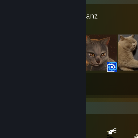
Workshop của Giglanz
31
14
Bài đăng
Người theo dõi
Trưng bày vật phẩm