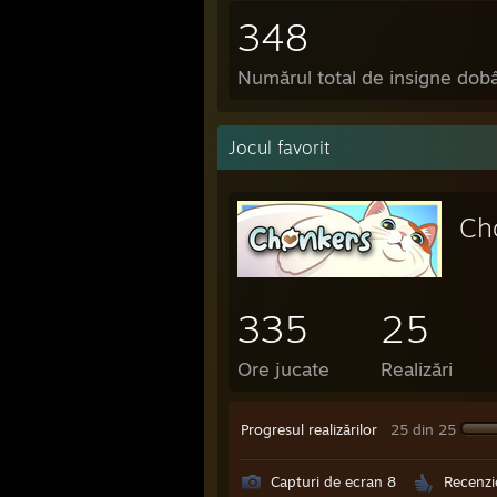
348
Numărul total de insigne dob
Jocul favorit
Ch
335
25
Ore jucate
Realizări
Progresul realizărilor
25 din 25
Capturi de ecran 8
Recenzi