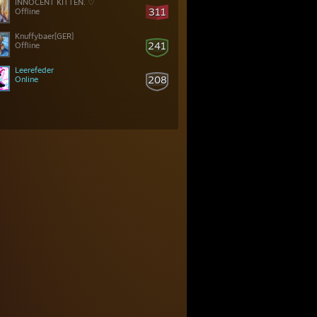
INNOCENT KITTEN. ♡
311
Offline
Knuffybaer[GER]
241
Offline
Leerefeder
208
Online