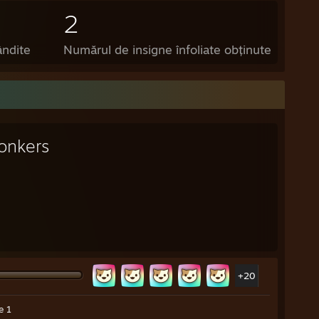
2
ândite
Numărul de insigne înfoliate obținute
onkers
+20
e 1