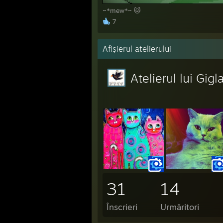
~*mew*~ 🐱
7
Afișierul atelierului
Atelierul lui Gigl
31
14
Înscrieri
Urmăritori