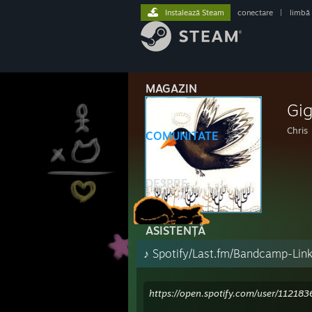
Instalează Steam
conectare
|
limbă
MAGAZIN
Gig
Chris
COMUNITATE
DESPRE
ASISTENȚĂ
♪ Spotify/Last.fm/Bandcamp-Link
https://open.spotify.com/user/11218