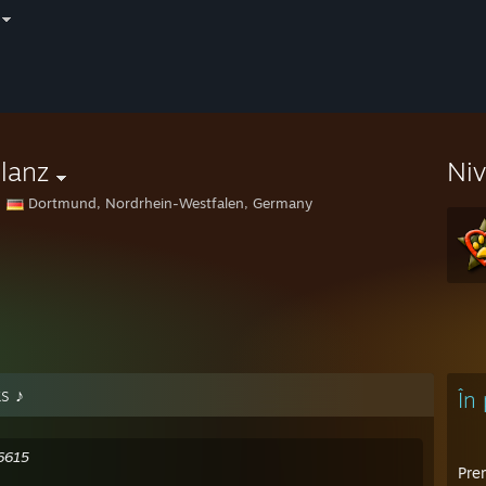
lanz
Ni
Dortmund, Nordrhein-Westfalen, Germany
s ♪
În
36615
Prem