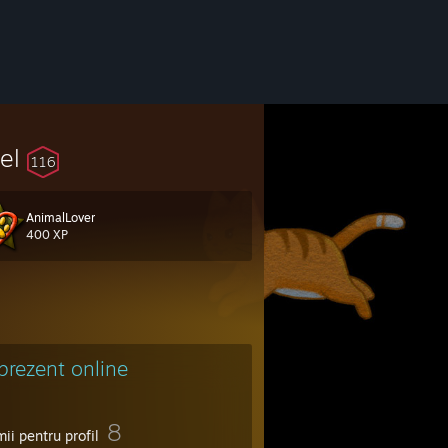
vel
116
AnimalLover
400 XP
 prezent online
8
ii pentru profil