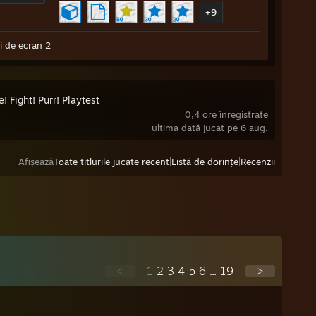
+9
i de ecran 2
! Fight! Purr! Playtest
0,4 ore înregistrate
ultima dată jucat pe 6 aug.
Afișează
Toate titlurile jucate recent
|
Listă de dorințe
|
Recenzii
<
1
2
3
4
5
6
...
19
>