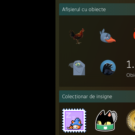
Afișierul cu obiecte
1
Obi
Colecționar de insigne