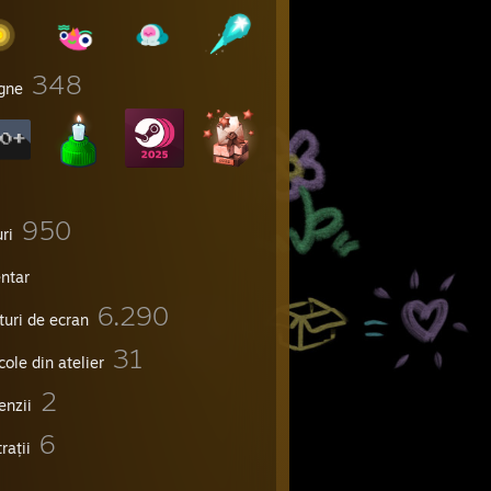
348
igne
950
ri
entar
6.290
turi de ecran
31
cole din atelier
2
enzii
6
trații