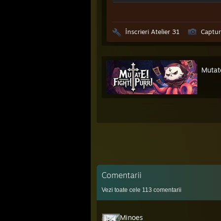
Înscrieri Atelier 31
Captur
Mutate
Comentarii
Vezi toate cele
113
comentarii
Minoes