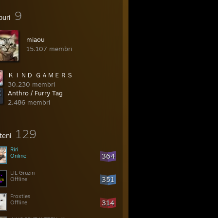
9
puri
miao‏u
15.107 membri
ＫＩＮＤ ＧＡＭＥＲＳ
30.230 membri
Anthro / Furry Tag
2.486 membri
129
teni
Riri
364
Online
LIL Gruzin
351
Offline
Froxties
314
Offline