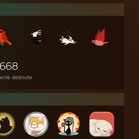
.668
ecte deținute