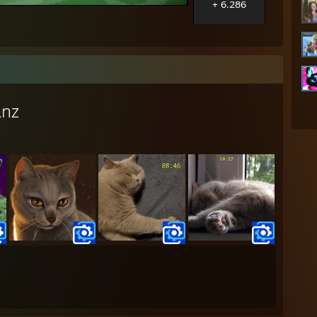
+ 6.286
anz