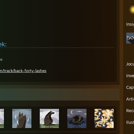
Ins
ek:
es
Jocu
m/track/back-forty-lashes
Inv
Cap
Arti
Rec
Ilus