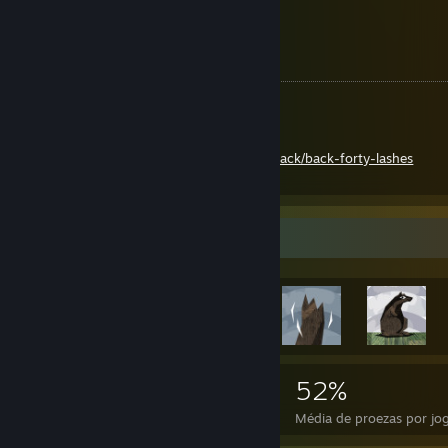
Favorite Track of the Week:
Sir Richard Bishop - Back Forty Lashes
https://sirrichardbishop.bandcamp.com/track/back-forty-lashes
Proezas em destaque
18.359
132
52%
Proezas
Jogos concluídos
Média de proezas por jo