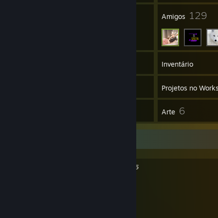
9
129
Grupos
Amigos
950
Jogos
Inventário
6.290
Capturas de ecrã
Projetos no Work
2
6
Análises
Arte
♪ Spotify/Last.fm/Bandcamp-Links ♪
https://open.spotify.com/user/1121836615
https://www.last.fm/user/Giglanz
https://bandcamp.com/giglanz