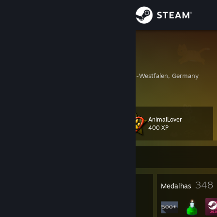
Iniciar sessão
Loja
Giglanz
Chris
Comunidade
Dortmund, Nordrhein-Westfalen, Germany
Sobre
AnimalLover
Nível
Apoio
116
400 XP
Alterar idioma
Atualmente offline
Instala a app móvel do Steam
8
348
Prémios do perfil
Medalhas
Ver versão para computadores