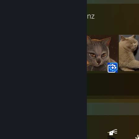
Workshop de Giglanz
31
14
Projetos
Seguidores
Itens em destaque