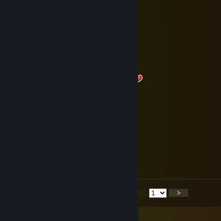
Finn🍒
25 dez. 2025 às 1:12
Merry Christmas
Minoes
24 dez. 2025 às 6:04
Merry Christmas My Dear Friend
ilonqq
24 dez. 2025 às 5:59
🎄🎄🎄
IronNightKnight
24 dez. 2025 às 5:10
Frohe Weihnachten 🎅🎄🎄🎄🎄🎅
<
>