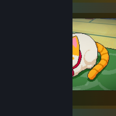
Capturas de ecrã em destaque
~*mew*~ 🐱
7
Item do Workshop em destaque