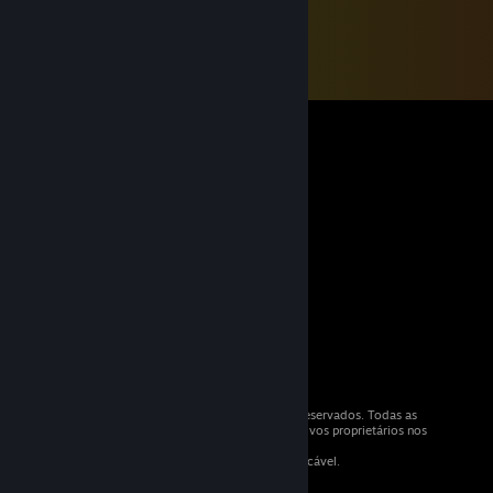
© Valve Corporation 2026. Todos os direitos reservados. Todas as
marcas comerciais são propriedade dos respetivos proprietários nos
E.U.A. e outros países.
IVA incluído em todos os preços conforme aplicável.