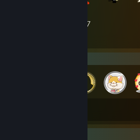
1.667
Itens
Colecionador de medalhas
348
2
Total de medalhas
Medalhas "Foil"
Jogo favorito