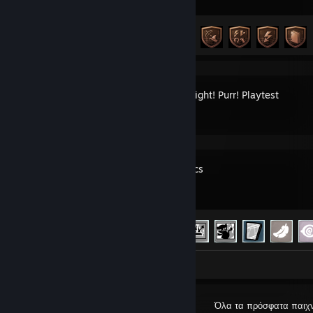
Πρόοδος επιτευγμάτων
5 από 50
Mutate! Fight! Purr! Playtest
Mewgenics
Πρόοδος επιτευγμάτων
112 από 281
Στιγμιότυπα 10
Όλα τα πρόσφατα παιχν