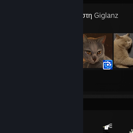
Εργαστήρι του χρήστη Giglanz
31
14
Υποβολές
Ακόλουθοι
Προθήκη αντικειμένων