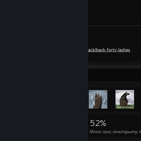
Favorite Track of the Week:
Sir Richard Bishop - Back Forty Lashes
https://sirrichardbishop.bandcamp.com/track/back-forty-lashes
Προθήκη επιτευγμάτων
18.356
132
52%
Επιτεύγματα
Τέλεια παιχνίδια
Μέσος όρος ολοκλήρωσης π