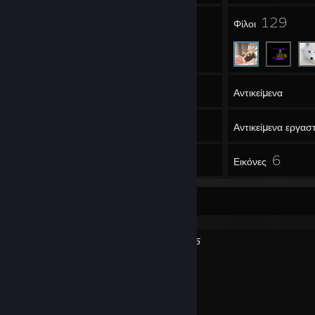
9
129
Ομάδες
Φίλοι
950
Παιχνίδια
Αντικείμενα
6.289
Στιγμιότυπα
Αντικείμενα εργασ
2
6
Κριτικές
Εικόνες
♪ Spotify/Last.fm/Bandcamp-Links ♪
https://open.spotify.com/user/1121836615
https://www.last.fm/user/Giglanz
https://bandcamp.com/giglanz