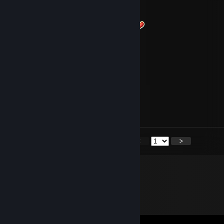
Minoes
24 Δεκ 2025, 6:04
Merry Christmas My Dear Friend
ilonqq
24 Δεκ 2025, 5:59
🎄🎄🎄
IronNightKnight
24 Δεκ 2025, 5:10
Frohe Weihnachten 🎅🎄🎄🎄🎄🎅
<
>