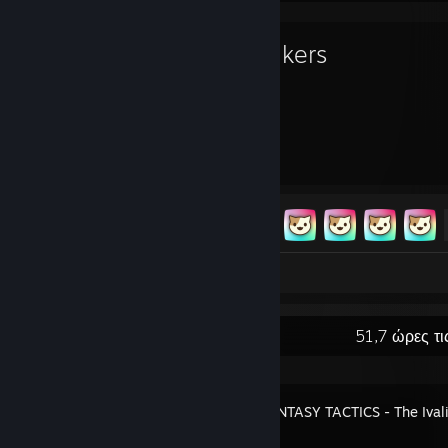
Chonkers
335
25
Ώρες παιχνιδιού
Επιτεύγματα
Πρόοδος επιτευγμάτων
25 από 25
Στιγμιότυπα 8
Κριτική 1
Πρόσφατη δραστηριότητα
51,7 ώρες τι
FINAL FANTASY TACTICS - The Ivali