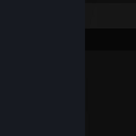
Σχόλια
Όλα τα σχόλια (
113
)
Minoes
31 Δεκ 2025, 7:17
Happy New Year!!
Zee
25 Δεκ 2025, 4:20
Merry Christmas and a happy new year!
Finn🍒
25 Δεκ 2025, 1:12
Merry Christmas