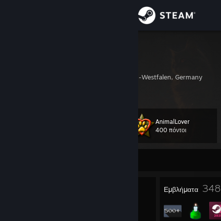
Σύνδεση
Κατάστημα
Giglanz
Chris
Κοινότητα
Dortmund, Nordrhein-Westfalen, Germany
Σχετικά
AnimalLover
Επίπεδο
Υποστήριξη
116
400 πόντοι
Αλλαγή γλώσσας
Εκτός σύνδεσης
Αποκτήστε την εφαρμογή Steam για κινητές συσκευές
8
348
Βραβεία προφίλ
Εμβλήματα
Προβολή ιστοσελίδας για υπολογιστές