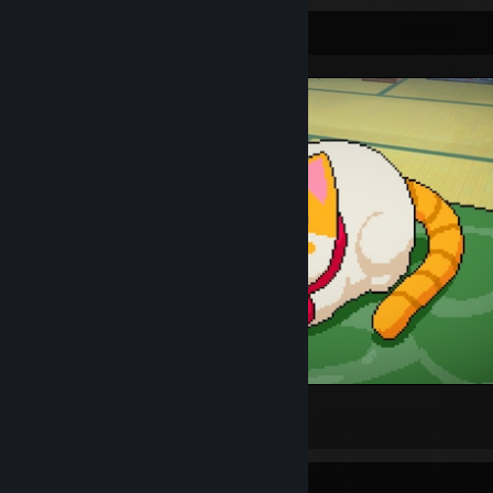
Προθήκη στιγμιοτύπων
~*mew*~ 🐱
7
Προθήκη εργαστηρίου