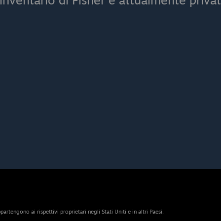
'inventario di Fisher è attualmente privat
artengono ai rispettivi proprietari negli Stati Uniti e in altri Paesi.