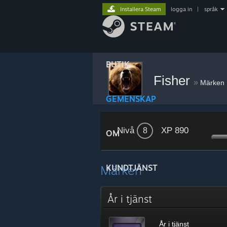
Installera Steam
logga in
|
språk
BUTIK
Fisher
»
Märken
GEMENSKAP
Nivå
XP 890
8
OM
Märken
KUNDTJÄNST
År i tjänst
År i tjänst