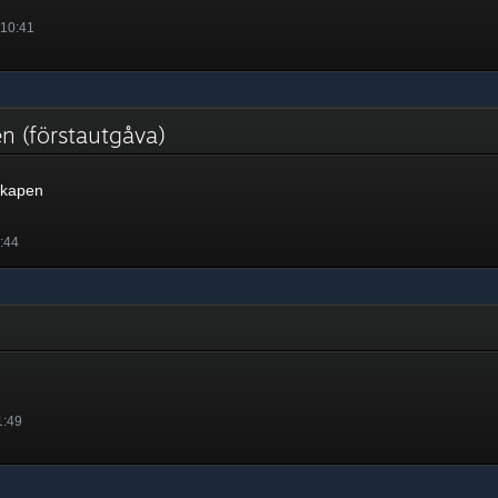
 10:41
en (förstautgåva)
skapen
7:44
1:49