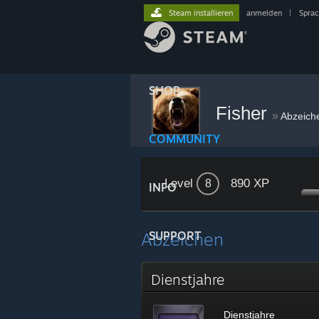
Steam installieren
anmelden
|
Spra
SHOP
Fisher
»
Abzeich
COMMUNITY
Level
890 XP
8
INFO
Abzeichen
SUPPORT
Dienstjahre
Dienstjahre