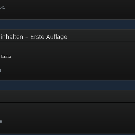
:41
inhalten – Erste Auflage
 Erste
4
49