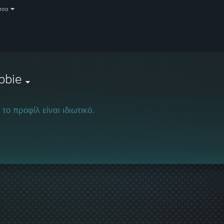
σσα
bbie
 το προφίλ είναι ιδιωτικό.