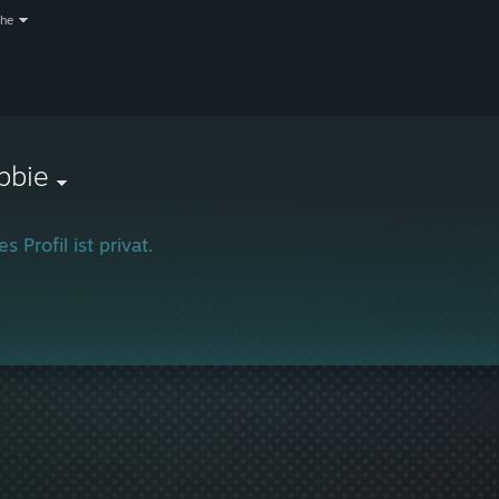
che
bbie
s Profil ist privat.