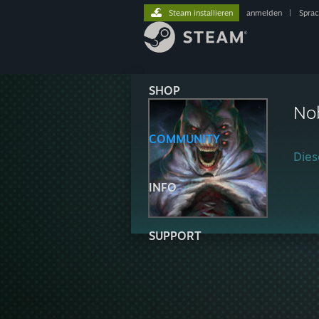
Steam installieren
anmelden
|
Spra
SHOP
No
COMMUNITY
Diese
INFO
SUPPORT