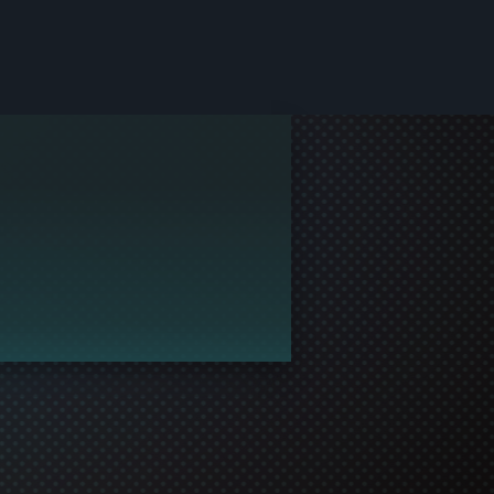
át.
n részt a játékban!