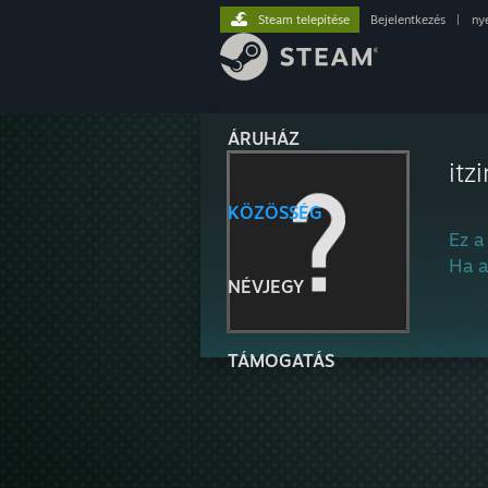
Steam telepítése
Bejelentkezés
|
ny
ÁRUHÁZ
itz
KÖZÖSSÉG
Ez a
Ha a
NÉVJEGY
TÁMOGATÁS