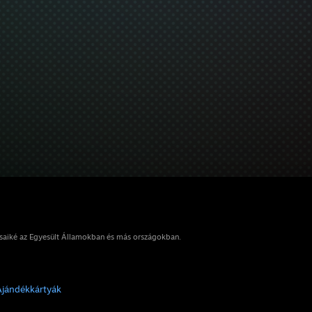
osaiké az Egyesült Államokban és más országokban.
Ajándékkártyák