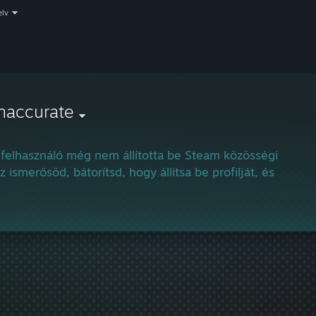
elv
inaccurate
 felhasználó még nem állította be Steam közösségi profilj
z ismerősöd, bátorítsd, hogy állítsa be profilját, és vegye