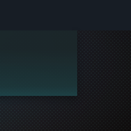
am общността.
офил и да се присъедини към игралното преживяване!