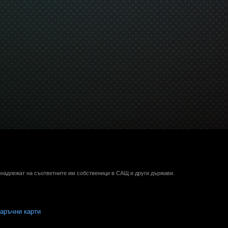
ринадлежат на съответните им собственици в САЩ и други държави.
аръчни карти