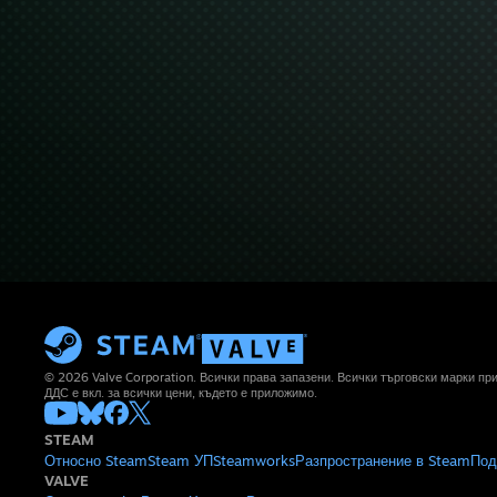
© 2026 Valve Corporation. Всички права запазени. Всички търговски марки п
ДДС е вкл. за всички цени, където е приложимо.
STEAM
Относно Steam
Steam УП
Steamworks
Разпространение в Steam
Под
VALVE