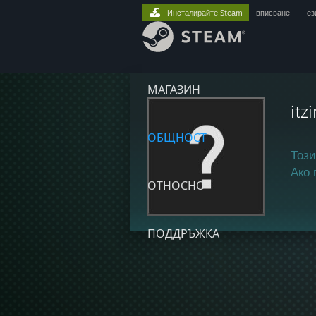
Инсталирайте Steam
вписване
|
ез
МАГАЗИН
itz
ОБЩНОСТ
Този
Ако 
ОТНОСНО
ПОДДРЪЖКА