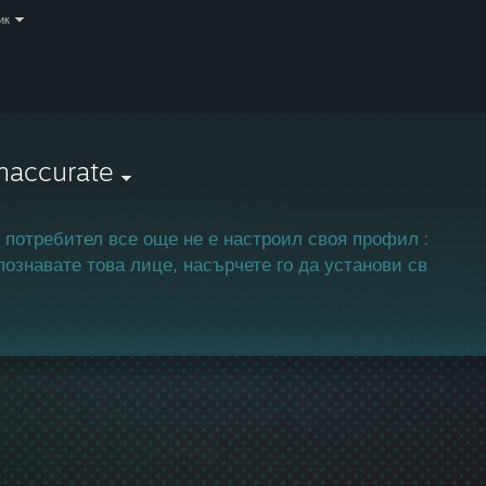
ик
inaccurate
 потребител все още не е настроил своя профил за Ste
познавате това лице, насърчете го да установи своя пр