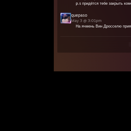
p.s придётся тебе закрыть ком
quepaso
May 3 @ 3:01pm
На ячмень Вин Дросселю прия