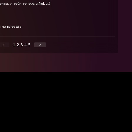
енты, я тебя теперь з@еbu;)
тно плевать
<
1
2
3
4
5
>