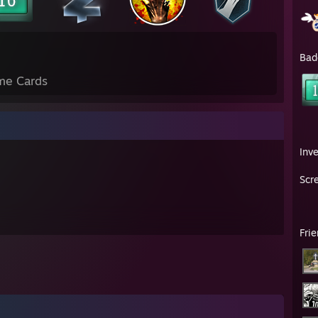
Bad
me Cards
Inv
Scr
Fri