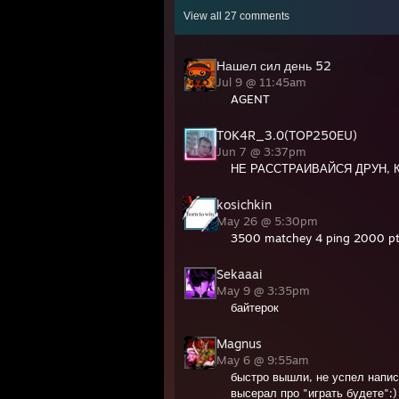
View all
27
comments
Нашел сил день 52
Jul 9 @ 11:45am
AGENT
T0K4R_3.0(TOP250EU)
Jun 7 @ 3:37pm
НЕ РАССТРАИВАЙСЯ ДРУН, 
kosichkin
May 26 @ 5:30pm
3500 matchey 4 ping 2000 pt
Sekaaai
May 9 @ 3:35pm
байтерок
Magnus
May 6 @ 9:55am
быстро вышли, не успел напис
высерал про "играть будете":)