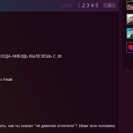
<
1
2
3
4
5
>
КОГДА-НИБУДЬ ВЫЛЕЗЕШЬ С 2К
s freak
ать, как ты сказал "чё девочки отлетели"? 16авг всю половину