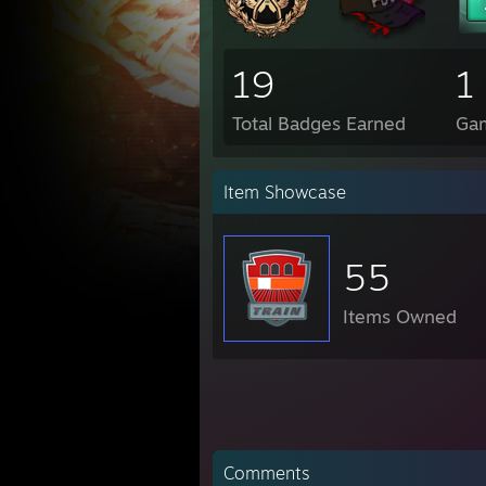
19
1
Total Badges Earned
Ga
Item Showcase
55
Items Owned
Comments