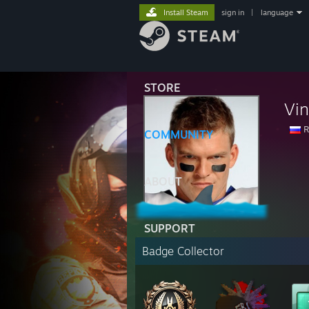
Install Steam
sign in
|
language
STORE
Vin
R
COMMUNITY
ABOUT
SUPPORT
Badge Collector