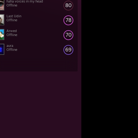
haha voices in my head
80
Offline
Last Udin
78
Offline
Arwed
70
Offline
aura
69
Offline