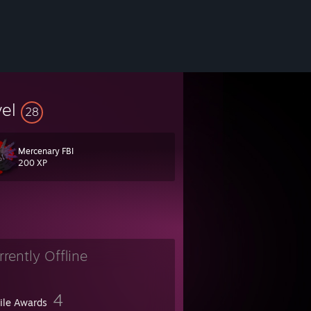
vel
28
Mercenary FBI
200 XP
rrently Offline
4
file Awards