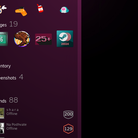
19
ges
entory
4
eenshots
88
ends
s h a r a
200
Offline
Na Podhvate
129
Offline