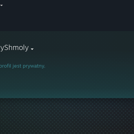
lyShmoly
profil jest prywatny.