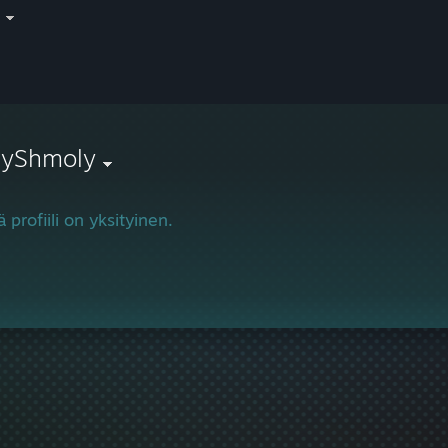
i
lyShmoly
 profiili on yksityinen.