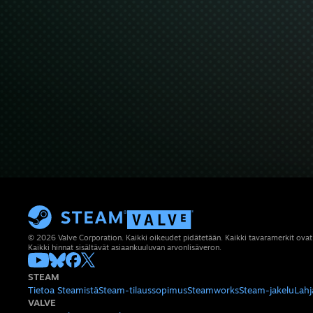
© 2026 Valve Corporation. Kaikki oikeudet pidätetään. Kaikki tavaramerkit ovat
Kaikki hinnat sisältävät asiaankuuluvan arvonlisäveron.
STEAM
Tietoa Steamistä
Steam-tilaussopimus
Steamworks
Steam-jakelu
Lahj
VALVE