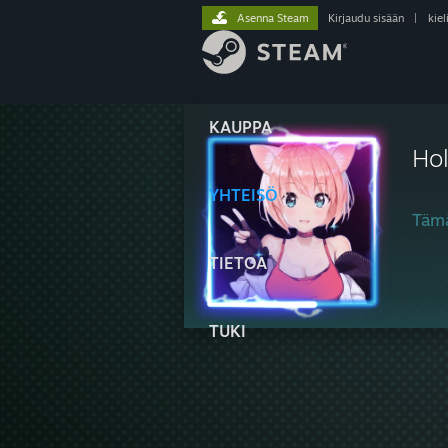
Asenna Steam
Kirjaudu sisään
|
kiel
KAUPPA
Ho
YHTEISÖ
Tämä
TIETOA
TUKI