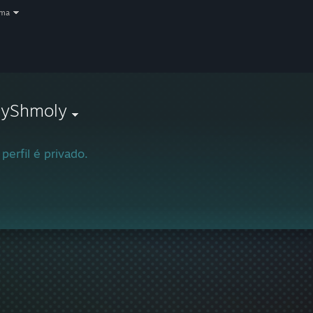
oma
lyShmoly
 perfil é privado.