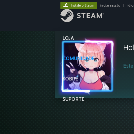
Instale o Steam
iniciar sessão
|
idi
LOJA
Ho
COMUNIDADE
Este
SOBRE
SUPORTE