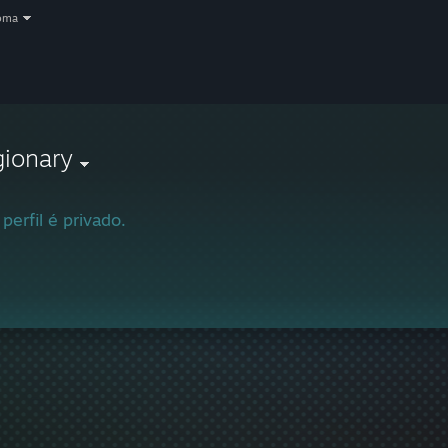
oma
gionary
 perfil é privado.