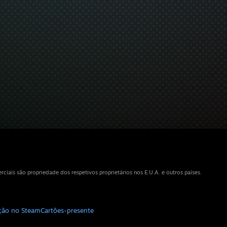
iais são propriedade dos respetivos proprietários nos E.U.A. e outros países.
ição no Steam
Cartões-presente