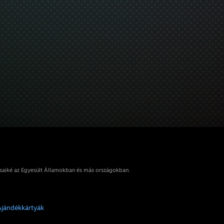
osaiké az Egyesült Államokban és más országokban.
Ajándékkártyák