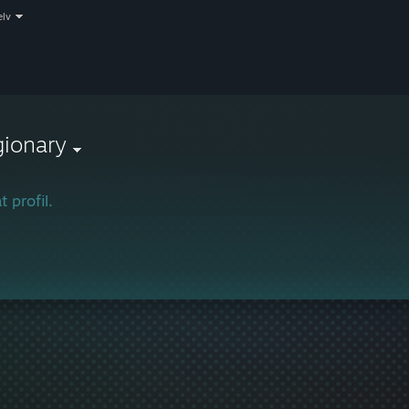
elv
gionary
t profil.