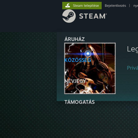
Steam telepítése
Bejelentkezés
|
ny
ÁRUHÁZ
Le
KÖZÖSSÉG
Privá
NÉVJEGY
TÁMOGATÁS