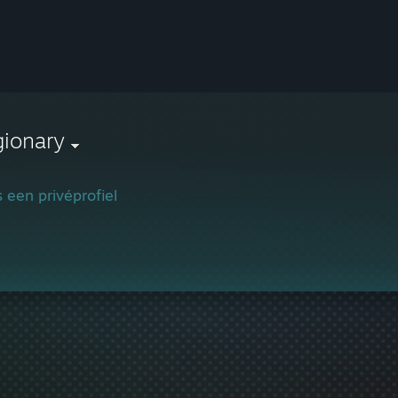
gionary
is een privéprofiel