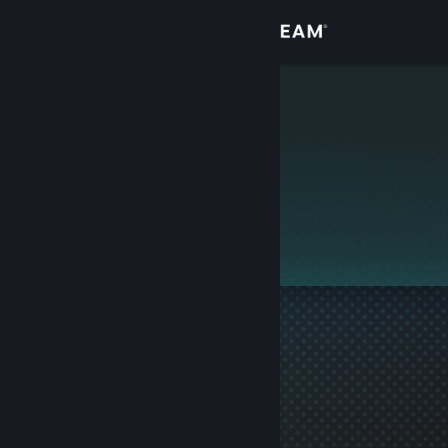
Log på
Butik
dts
Fællesskab
Om
Denne profil er privat.
Support
Skift sprog
Hent Steam-mobilappen
Vis desktop-webside