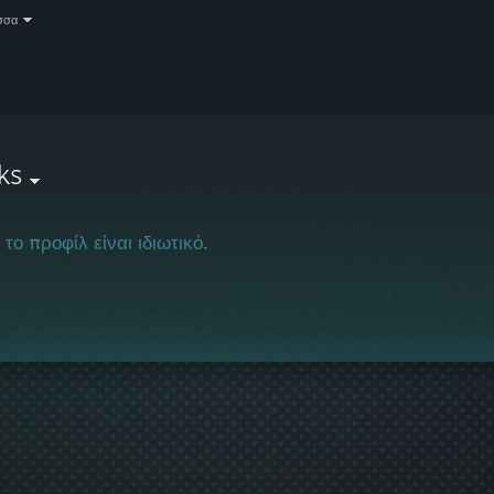
σσα
ks
 το προφίλ είναι ιδιωτικό.