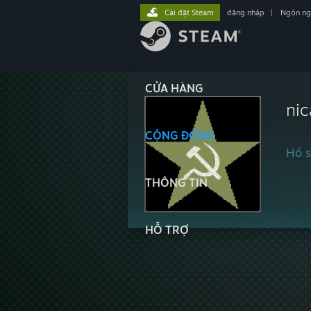
Cài đặt Steam
đăng nhập
|
Ngôn n
CỬA HÀNG
ni
CỘNG ĐỒNG
Hồ s
THÔNG TIN
HỖ TRỢ