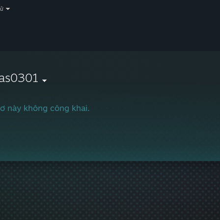
gữ
cas0301
ơ này không công khai.