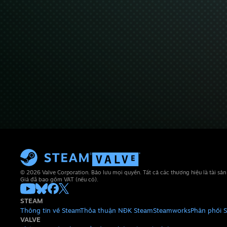
© 2026 Valve Corporation. Bảo lưu mọi quyền. Tất cả các thương hiệu là tài sả
Giá đã bao gồm VAT (nếu có).
STEAM
Thông tin về Steam
Thỏa thuận NĐK Steam
Steamworks
Phân phối 
VALVE