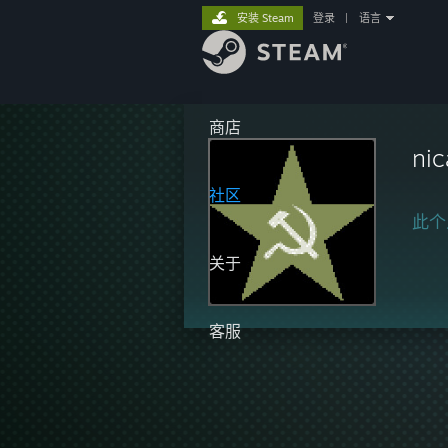
安装 Steam
登录
|
语言
商店
ni
社区
此个
关于
客服