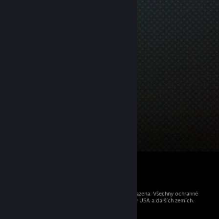
© 2026 Valve Corporation. Všechna práva vyhrazena. Všechny ochranné
známky jsou vlastnictvím příslušných subjektů v USA a dalších zemích.
Všechny ceny jsou uvedeny včetně DPH.