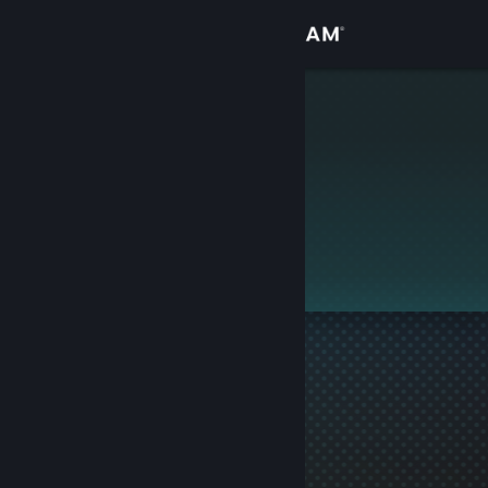
Přihlásit se
Obchod
nicas0301
Komunita
Informace
Tento profil je soukromý.
Podpora
Změnit jazyk
Mobilní aplikace služby Steam
Desktopová verze stránky