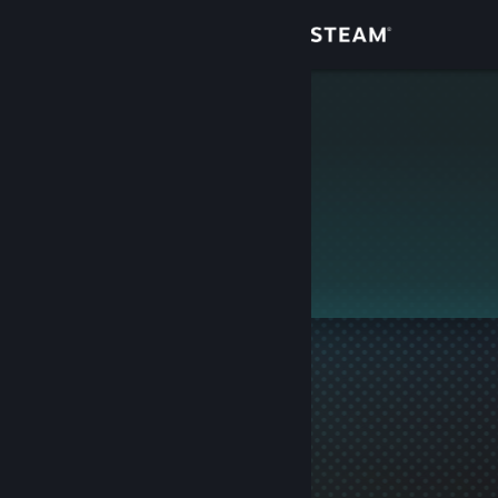
Login
Toko
Morgengrat
Komunitas
Tentang
Ini adalah profil privat.
Bantuan
Ubah bahasa
Dapatkan Aplikasi Seluler Steam
Lihat situs web desktop