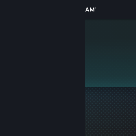
Přihlásit se
Obchod
Morgengrat
Komunita
Informace
Tento profil je soukromý.
Podpora
Změnit jazyk
Mobilní aplikace služby Steam
Desktopová verze stránky