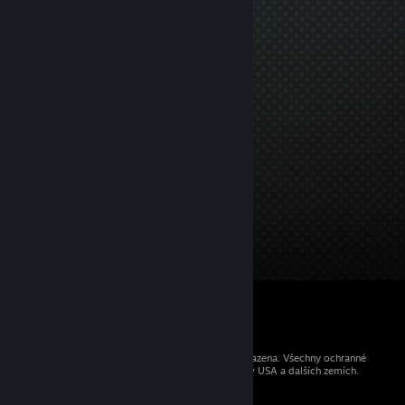
© 2026 Valve Corporation. Všechna práva vyhrazena. Všechny ochranné
známky jsou vlastnictvím příslušných subjektů v USA a dalších zemích.
Všechny ceny jsou uvedeny včetně DPH.