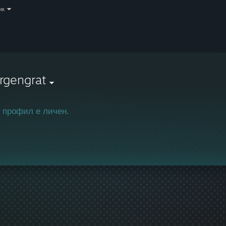
ик
rgengrat
 профил е личен.