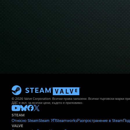
© 2026 Valve Corporation. Всички права запазени. Всички търговски марки п
ДДС е вкл. за всички цени, където е приложимо.
STEAM
Относно Steam
Steam УП
Steamworks
Разпространение в Steam
Под
VALVE