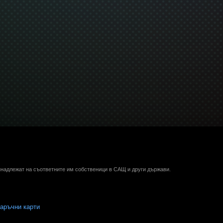
ринадлежат на съответните им собственици в САЩ и други държави.
аръчни карти