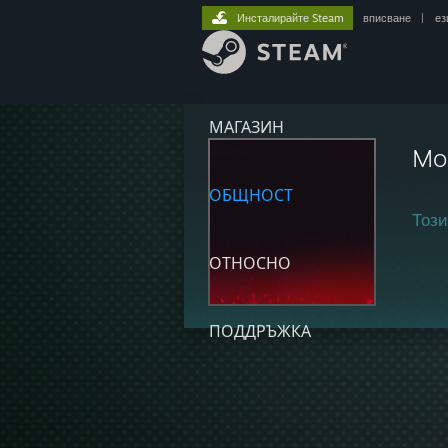
Инсталирайте Steam
вписване
|
ез
МАГАЗИН
Mo
ОБЩНОСТ
Този
ОТНОСНО
ПОДДРЪЖКА