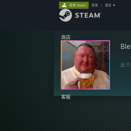
安装 Steam
登录
|
语言
商店
Ble
社区
此个
关于
客服