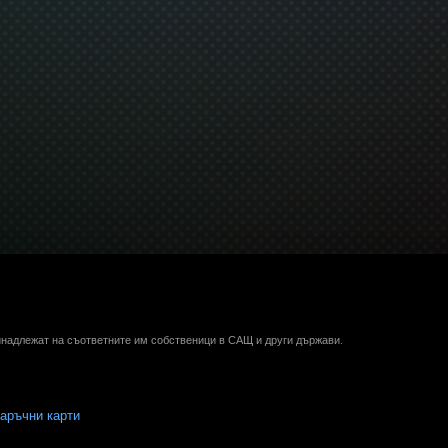
ринадлежат на съответните им собственици в САЩ и други държави.
аръчни карти