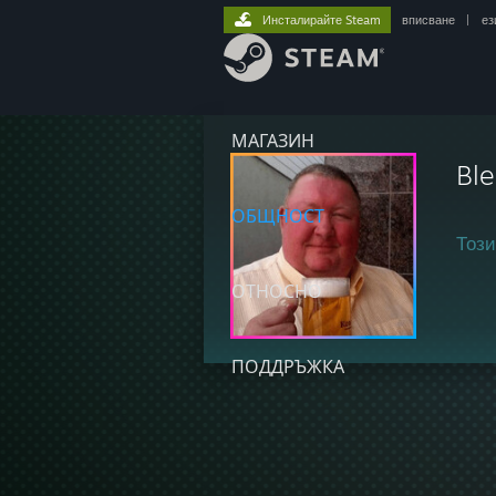
Инсталирайте Steam
вписване
|
ез
МАГАЗИН
Ble
ОБЩНОСТ
Този
ОТНОСНО
ПОДДРЪЖКА