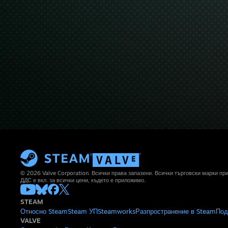
© 2026 Valve Corporation. Всички права запазени. Всички търговски марки п
ДДС е вкл. за всички цени, където е приложимо.
STEAM
Относно Steam
Steam УП
Steamworks
Разпространение в Steam
Под
VALVE