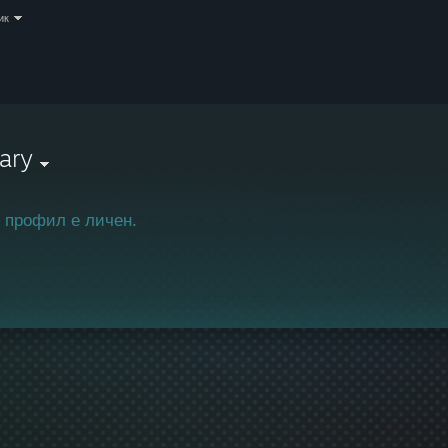
ик
ary
 профил е личен.