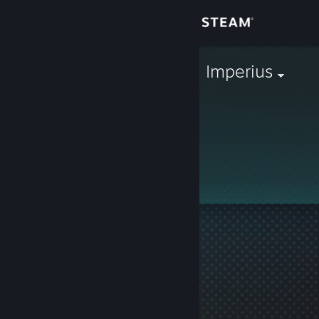
Đăng nhập
Cửa hàng
WOLF-Arcann Imperius
Cộng đồng
Thông tin
Hồ sơ này không công khai.
Hỗ trợ
Thay đổi ngôn ngữ
Cài ứng dụng Steam di động
Xem web cho desktop